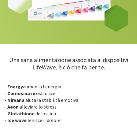
Una sana alimentazione associata ai dispositivi
LifeWave, è ciò che fa per te.
-
Energy
aumenta l’energia
-
Carnosina
ricostruisce
-
Nirvana
aiuta la stabilità emotiva
-
Aeon
alleviare lo stress
-
Glutathione
detossina
-
Ice wave
lenisce il dolore