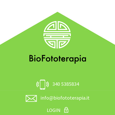
340 5385834
info@biofototerapia.it
LOGIN