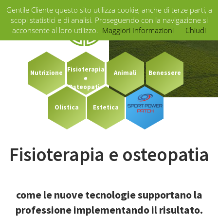
Gentile Cliente questo sito utilizza cookie, anche di terze parti, a
Home
LOGIN
×
scopi statistici e di analisi. Proseguendo con la navigazione si
acconsente al loro utilizzo.
Maggiori Informazioni
Chiudi
Fototerapia
Fisioterapia
Team
Nutrizione
Animali
Benessere
e
Osteopatia
Blog
Olistica
Estetica
Eventi
Fisioterapia e osteopatia
Charity
Contatti
come le nuove tecnologie supportano la
professione implementando il risultato.